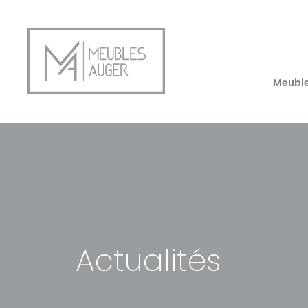
Panneau de gestion des cookies
Meuble
Collection ASKA
Collection GUIL
Collection INDU
Collection MADE
Collection CHAI
Collection BRAG
Actualités
Déstockage
RELOOKAGE