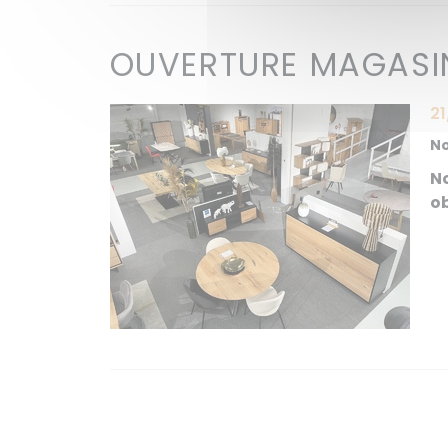
OUVERTURE MAGASIN
21
No
No
ob