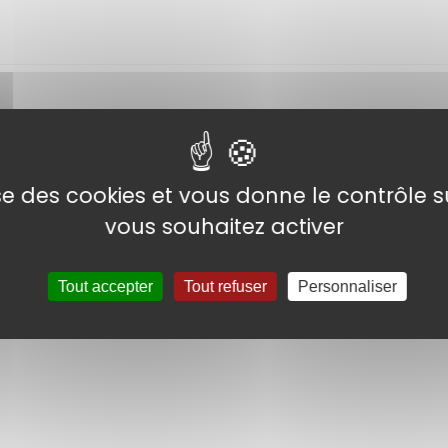
DANS LA PRESSE
lise des cookies et vous donne le contrôle 
t France paru le 11 mars 2021.
vous souhaitez activer
Tout accepter
Tout refuser
Personnaliser