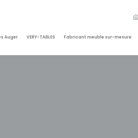
s Auger
VERY-TABLES
Fabricant meuble sur-mesure
NE
Origines de la marque
Origine France Garantie
LAUME FRESNAY
Collection VERY-TABLES
STRY
Collection Élégance
RA
Collection Millésime
SES
COLLECTION GARANCE
A