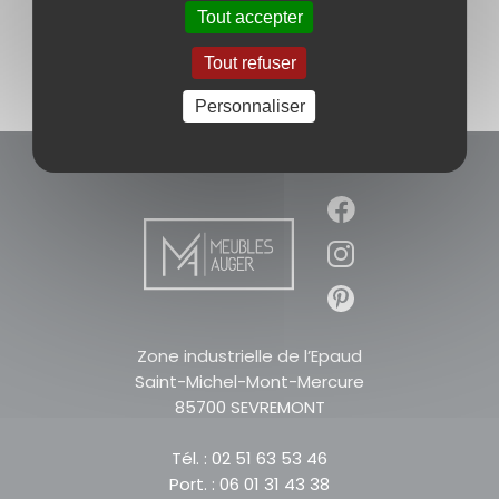
Tout accepter
PRÉCÉDENT
SUIVANT
Tout refuser
Personnaliser
Zone industrielle de l’Epaud
Saint-Michel-Mont-Mercure
85700 SEVREMONT
Tél. : 02 51 63 53 46
Port. : 06 01 31 43 38