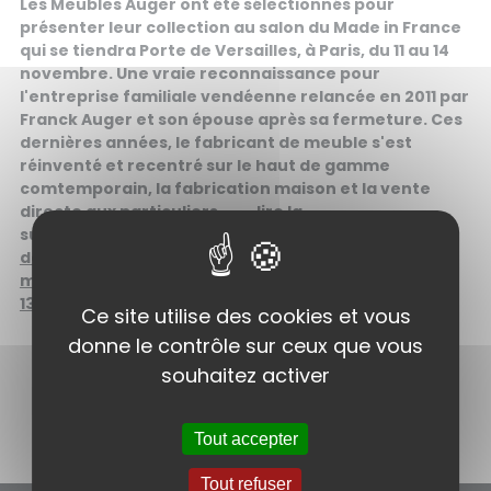
Les Meubles Auger ont été sélectionnés pour
présenter leur collection au salon du Made in France
qui se tiendra Porte de Versailles, à Paris, du 11 au 14
novembre. Une vraie reconnaissance pour
l'entreprise familiale vendéenne relancée en 2011 par
Franck Auger et son épouse après sa fermeture. Ces
dernières années, le fabricant de meuble s'est
réinventé et recentré sur le haut de gamme
comtemporain, la fabrication maison et la vente
directe aux particuliers........ lire la
suite
https://www.lesechos.fr/pme-regions/pays-
de-la-loire/le-savoir-faire-des-meubles-auger-
mis-a-lhonneur-au-salon-du-made-in-france-
1356557
Ce site utilise des cookies et vous
donne le contrôle sur ceux que vous
souhaitez activer
PRÉCÉDENT
SUIVANT
Tout accepter
Tout refuser