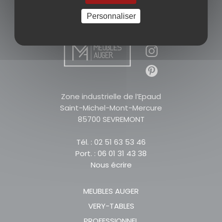
Personnaliser
Zone industrielle de l’Epaud
Saint-Michel-Mont-Mercure
85700 SEVREMONT
Tél. : 02 51 63 53 46
Port. : 06 01 31 43 38
Nous écrire
MEUBLES AUGER
VERY-TABLES
PROFESSIONNEL